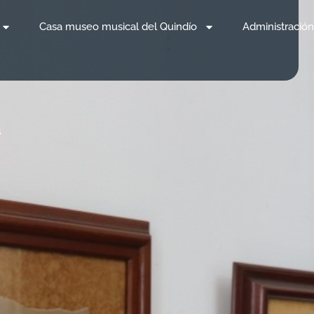
Casa museo musical del Quindío
Administración
s