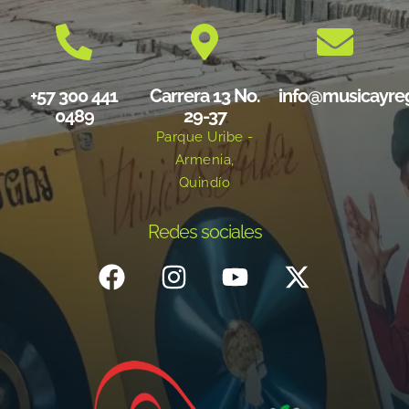
+57 300 441
Carrera 13 No.
info@musicayre
0489
29-37
Parque Uribe -
Armenia,
Quindío
Redes sociales