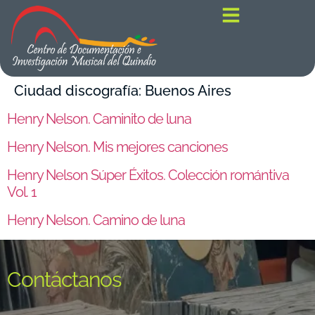
contenido
Ciudad discografía:
Buenos Aires
Henry Nelson. Caminito de luna
Henry Nelson. Mis mejores canciones
Henry Nelson Súper Éxitos. Colección romántiva
Vol. 1
Henry Nelson. Camino de luna
Contáctanos