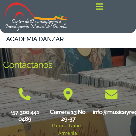
contenido
ACADEMIA DANZAR
Contáctanos
+57 300 441
Carrera 13 No.
info@musicayre
0489
29-37
Parque Uribe -
Armenia,