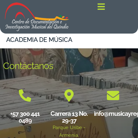
contenido
ACADEMIA DE MÚSICA
Contáctanos
+57 300 441
Carrera 13 No.
info@musicayre
0489
29-37
Parque Uribe -
Armenia,