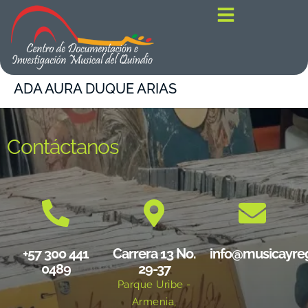
contenido
ADA AURA DUQUE ARIAS
Contáctanos
+57 300 441
Carrera 13 No.
info@musicayre
0489
29-37
Parque Uribe -
Armenia,