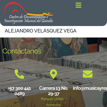
contenido
ALEJANDRO VELÁSQUEZ VEGA
Contáctanos
+57 300 441
Carrera 13 No.
info@musicayre
0489
29-37
Parque Uribe -
Armenia,