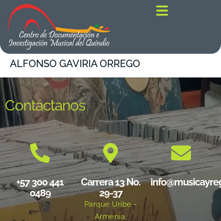
contenido
ALFONSO GAVIRIA ORREGO
Contáctanos
+57 300 441
Carrera 13 No.
info@musicayre
0489
29-37
Parque Uribe -
Armenia,