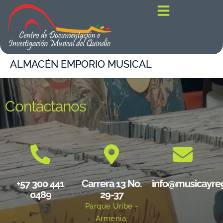
contenido
ALMACÉN EMPORIO MUSICAL
Contáctanos
+57 300 441
Carrera 13 No.
info@musicayre
0489
29-37
Parque Uribe -
Armenia,