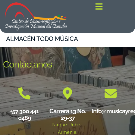
contenido
ALMACÉN TODO MÚSICA
Contáctanos
+57 300 441
Carrera 13 No.
info@musicayre
0489
29-37
Parque Uribe -
Armenia,