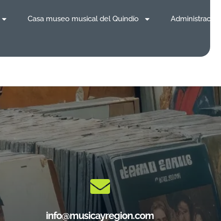
Casa museo musical del Quindío
Administración
info@musicayregion.com