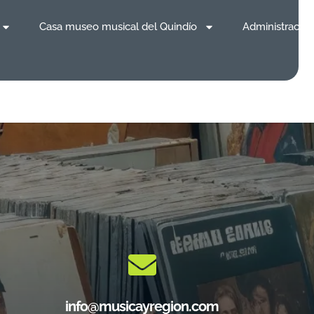
Casa museo musical del Quindío
Administración
info@musicayregion.com