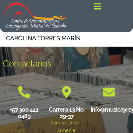
contenido
CAROLINA TORRES MARÍN
Contáctanos
+57 300 441
Carrera 13 No.
info@musicayre
0489
29-37
Parque Uribe -
Armenia,