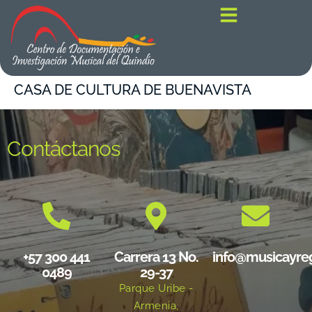
contenido
CASA DE CULTURA DE BUENAVISTA
Contáctanos
+57 300 441
Carrera 13 No.
info@musicayre
0489
29-37
Parque Uribe -
Armenia,