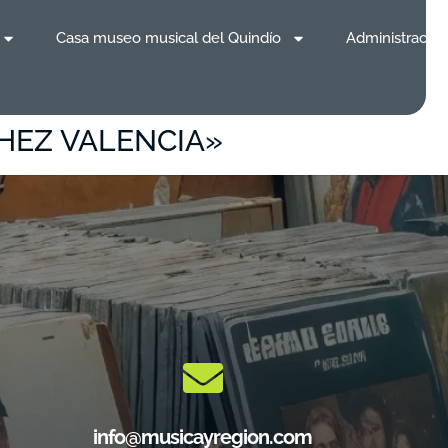
Casa museo musical del Quindío
Administración
HEZ VALENCIA»
info@musicayregion.com