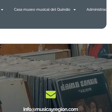
Casa museo musical del Quindío
Administración
info@musicayregion.com