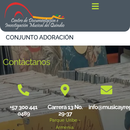
contenido
CONJUNTO ADORACIÓN
Contáctanos
+57 300 441
Carrera 13 No.
info@musicayre
0489
29-37
Parque Uribe -
Armenia,