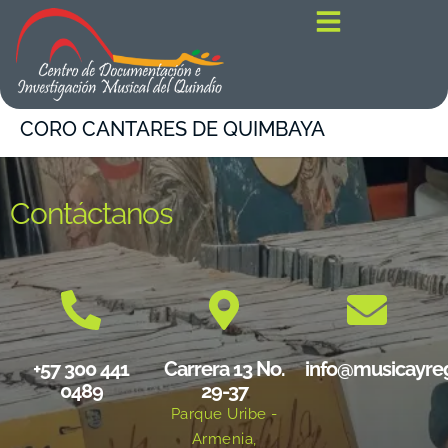
contenido
CORO CANTARES DE QUIMBAYA
Contáctanos
+57 300 441
Carrera 13 No.
info@musicayre
0489
29-37
Parque Uribe -
Armenia,