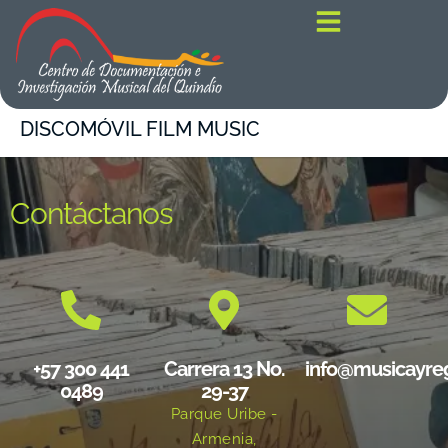
contenido
DISCOMÓVIL FILM MUSIC
Contáctanos
+57 300 441
Carrera 13 No.
info@musicayre
0489
29-37
Parque Uribe -
Armenia,