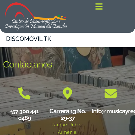
contenido
DISCOMÓVIL TK
Contáctanos
+57 300 441
Carrera 13 No.
info@musicayre
0489
29-37
Parque Uribe -
Armenia,