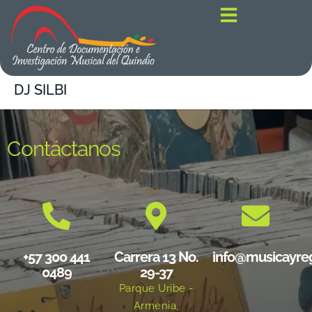
contenido
DJ SILBI
Contáctanos
+57 300 441
Carrera 13 No.
info@musicayre
0489
29-37
Parque Uribe -
Armenia,