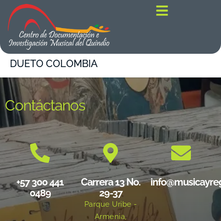
contenido
DUETO COLOMBIA
Contáctanos
+57 300 441
Carrera 13 No.
info@musicayre
0489
29-37
Parque Uribe -
Armenia,