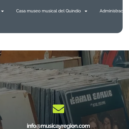
Casa museo musical del Quindío
Administración
info@musicayregion.com