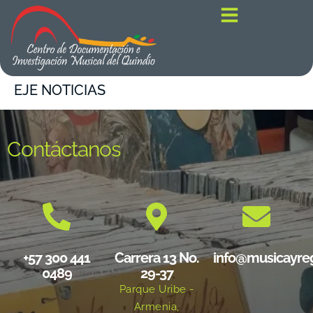
contenido
EJE NOTICIAS
Contáctanos
+57 300 441
Carrera 13 No.
info@musicayre
0489
29-37
Parque Uribe -
Armenia,