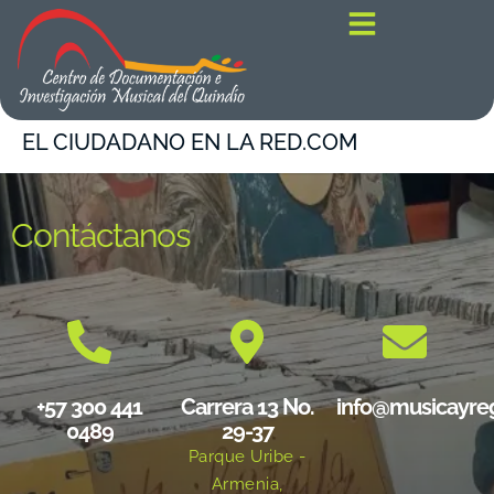
contenido
EL CIUDADANO EN LA RED.COM
Contáctanos
+57 300 441
Carrera 13 No.
info@musicayre
0489
29-37
Parque Uribe -
Armenia,