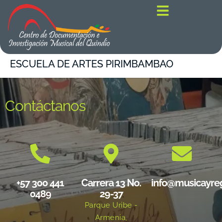
contenido
ESCUELA DE ARTES PIRIMBAMBAO
Contáctanos
+57 300 441
Carrera 13 No.
info@musicayre
0489
29-37
Parque Uribe -
Armenia,