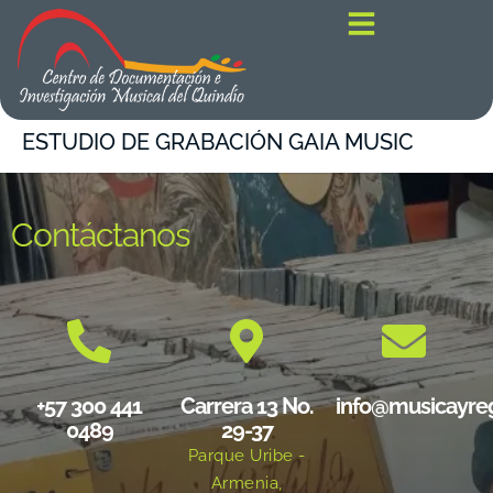
contenido
ESTUDIO DE GRABACIÓN GAIA MUSIC
Contáctanos
+57 300 441
Carrera 13 No.
info@musicayre
0489
29-37
Parque Uribe -
Armenia,