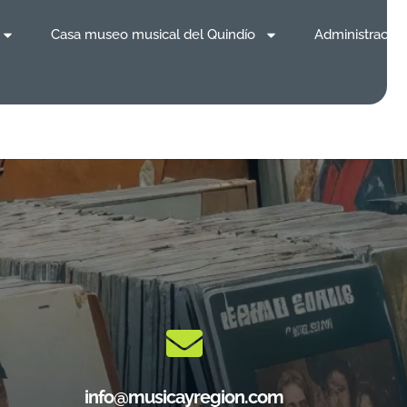
Casa museo musical del Quindío
Administración
info@musicayregion.com