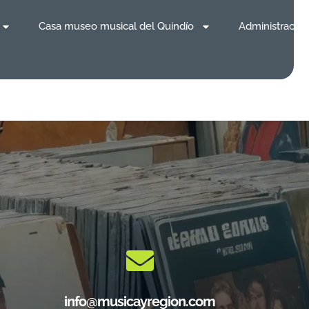
Casa museo musical del Quindío
Administración
info@musicayregion.com