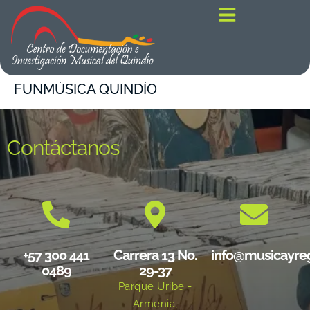
contenido
FUNMÚSICA QUINDÍO
Contáctanos
+57 300 441
Carrera 13 No.
info@musicayre
0489
29-37
Parque Uribe -
Armenia,