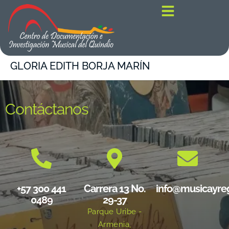
contenido
GLORIA EDITH BORJA MARÍN
Contáctanos
+57 300 441
Carrera 13 No.
info@musicayre
0489
29-37
Parque Uribe -
Armenia,