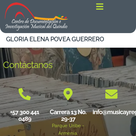
contenido
GLORIA ELENA POVEA GUERRERO
Contáctanos
+57 300 441
Carrera 13 No.
info@musicayre
0489
29-37
Parque Uribe -
Armenia,