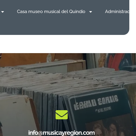
Casa museo musical del Quindío
Administración
info@musicayregion.com