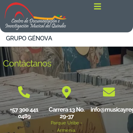
contenido
GRUPO GÉNOVA
Contáctanos
+57 300 441
Carrera 13 No.
info@musicayre
0489
29-37
Parque Uribe -
Armenia,