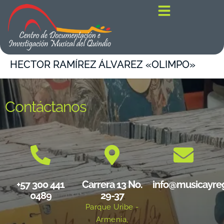
contenido
HECTOR RAMÍREZ ÁLVAREZ «OLIMPO»
Contáctanos
+57 300 441
Carrera 13 No.
info@musicayre
0489
29-37
Parque Uribe -
Armenia,