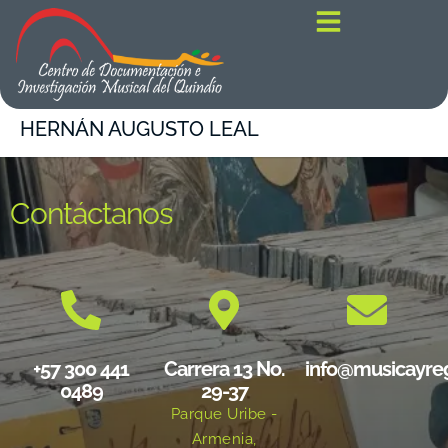
contenido
HERNÁN AUGUSTO LEAL
Contáctanos
+57 300 441
Carrera 13 No.
info@musicayre
0489
29-37
Parque Uribe -
Armenia,