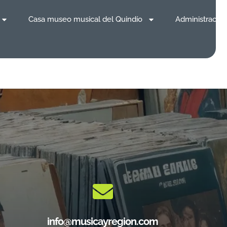
Casa museo musical del Quindío
Administración
info@musicayregion.com