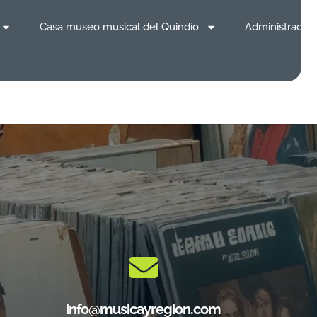
Casa museo musical del Quindío
Administración
info@musicayregion.com