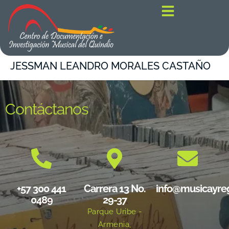
contenido
JESSMAN LEANDRO MORALES CASTAÑO
Contáctanos
+57 300 441
Carrera 13 No.
info@musicayre
0489
29-37
Parque Uribe -
Armenia,