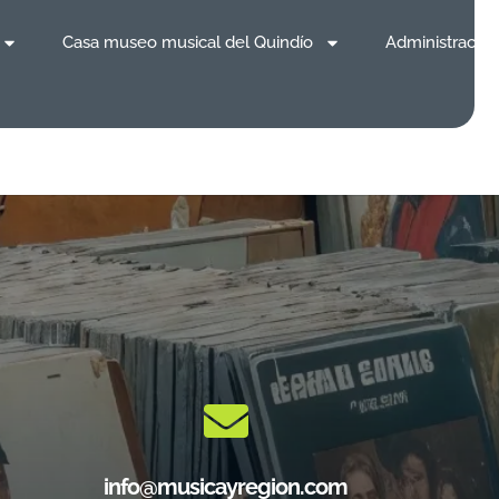
Casa museo musical del Quindío
Administración
info@musicayregion.com