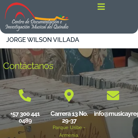
contenido
JORGE WILSON VILLADA
Contáctanos
+57 300 441
Carrera 13 No.
info@musicayre
0489
29-37
Parque Uribe -
Armenia,