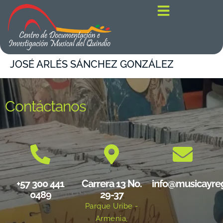
contenido
JOSÉ ARLÉS SÁNCHEZ GONZÁLEZ
Contáctanos
+57 300 441
Carrera 13 No.
info@musicayre
0489
29-37
Parque Uribe -
Armenia,