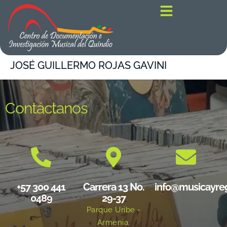
contenido
JOSÉ GUILLERMO ROJAS GAVINI
Contáctanos
+57 300 441
Carrera 13 No.
info@musicayre
0489
29-37
Parque Uribe -
Armenia,