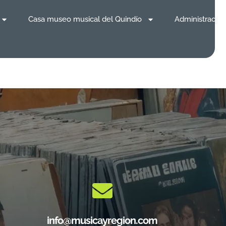
Casa museo musical del Quindío
Administración
info@musicayregion.com