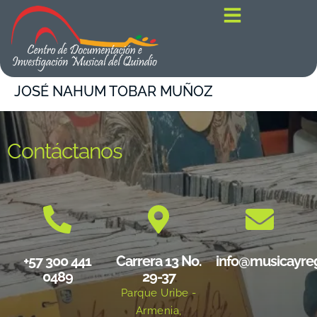
contenido
JOSÉ NAHUM TOBAR MUÑOZ
Contáctanos
+57 300 441
Carrera 13 No.
info@musicayre
0489
29-37
Parque Uribe -
Armenia,