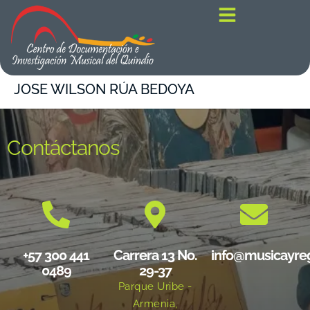
contenido
JOSE WILSON RÚA BEDOYA
Contáctanos
+57 300 441
Carrera 13 No.
info@musicayre
0489
29-37
Parque Uribe -
Armenia,