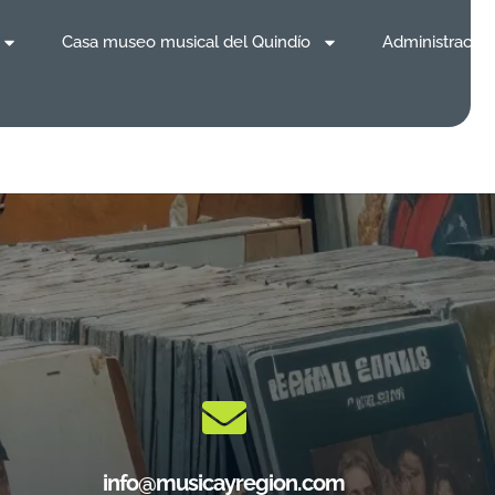
Casa museo musical del Quindío
Administración
info@musicayregion.com