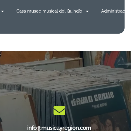
Casa museo musical del Quindío
Administración
info@musicayregion.com