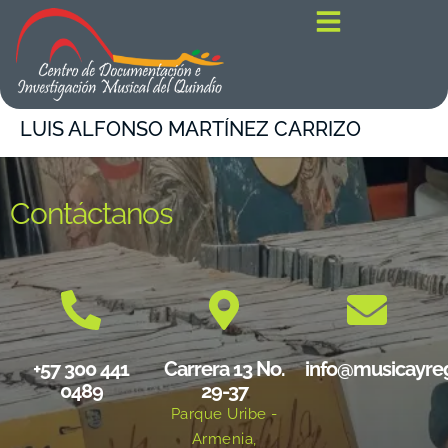
contenido
LUIS ALFONSO MARTÍNEZ CARRIZO
Contáctanos
+57 300 441
Carrera 13 No.
info@musicayre
0489
29-37
Parque Uribe -
Armenia,