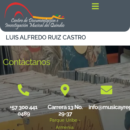
contenido
LUIS ALFREDO RUIZ CASTRO
Contáctanos
+57 300 441
Carrera 13 No.
info@musicayre
0489
29-37
Parque Uribe -
Armenia,