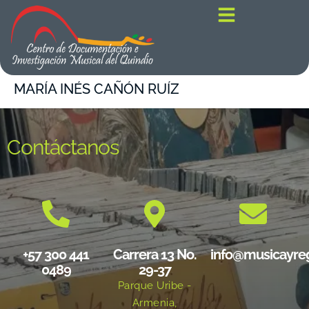
contenido
MARÍA INÉS CAÑÓN RUÍZ
Contáctanos
+57 300 441
Carrera 13 No.
info@musicayre
0489
29-37
Parque Uribe -
Armenia,